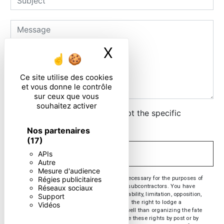
X
Masquer le ban
Ce site utilise des cookies
et vous donne le contrôle
sur ceux que vous
souhaitez activer
By checking this box, I accept the specific
conditions below **
Nos partenaires
(17)
APIs
SEND
Autre
Mesure d'audience
** The personal data communicated are necessary for the purposes of
Régies publicitaires
contacting you. They are intended and its subcontractors. You have
Réseaux sociaux
rights of access, rectification, erasure, portability, limitation, opposition,
Support
withdrawal of your consent at any time and the right to lodge a
Vidéos
complaint with a supervisory authority, as well than organizing the fate
of your post-mortem data. You can exercise these rights by post or by