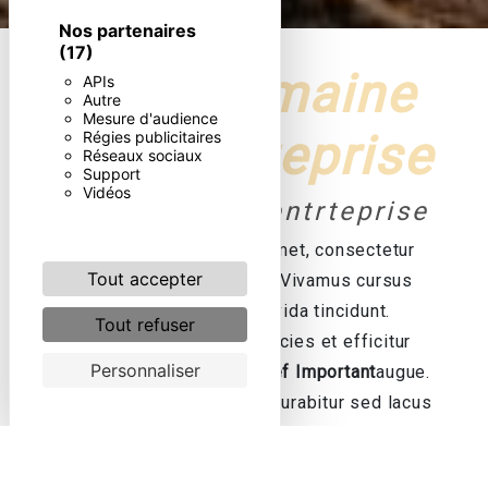
Nos partenaires
(17)
H2 - Domaine
APIs
Autre
Mesure d'audience
de l'entrteprise
Régies publicitaires
Réseaux sociaux
Support
Vidéos
H3 - Nom de l'entrteprise
Lorem ipsum dolor sit amet, consectetur
Tout accepter
Mot_clef Important
elit. Vivamus cursus
ligula quis lectus gravida tincidunt.
Tout refuser
Phasellus mi ligula, ultricies et efficitur
Personnaliser
vitae, finibus quis
Mot_clef Important
augue.
Donec et egestas libero. Curabitur sed lacus
urna. Nulla facilisi. Etiam ultrices eros nec
mauris tristique, vel condimentum enim