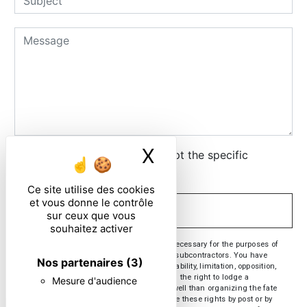
X
Masquer le ban
By checking this box, I accept the specific
conditions below **
Ce site utilise des cookies
et vous donne le contrôle
SEND
sur ceux que vous
souhaitez activer
** The personal data communicated are necessary for the purposes of
contacting you. They are intended and its subcontractors. You have
Nos partenaires
(3)
rights of access, rectification, erasure, portability, limitation, opposition,
withdrawal of your consent at any time and the right to lodge a
Mesure d'audience
complaint with a supervisory authority, as well than organizing the fate
of your post-mortem data. You can exercise these rights by post or by