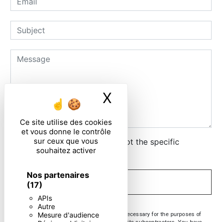
X
Masquer le ban
Ce site utilise des cookies
et vous donne le contrôle
sur ceux que vous
By checking this box, I accept the specific
souhaitez activer
conditions below **
Nos partenaires
SEND
(17)
APIs
Autre
Mesure d'audience
** The personal data communicated are necessary for the purposes of