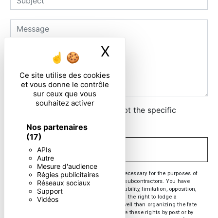
X
Masquer le ban
Ce site utilise des cookies
et vous donne le contrôle
sur ceux que vous
souhaitez activer
By checking this box, I accept the specific
conditions below **
Nos partenaires
(17)
APIs
SEND
Autre
Mesure d'audience
** The personal data communicated are necessary for the purposes of
Régies publicitaires
contacting you. They are intended and its subcontractors. You have
Réseaux sociaux
rights of access, rectification, erasure, portability, limitation, opposition,
Support
withdrawal of your consent at any time and the right to lodge a
Vidéos
complaint with a supervisory authority, as well than organizing the fate
of your post-mortem data. You can exercise these rights by post or by