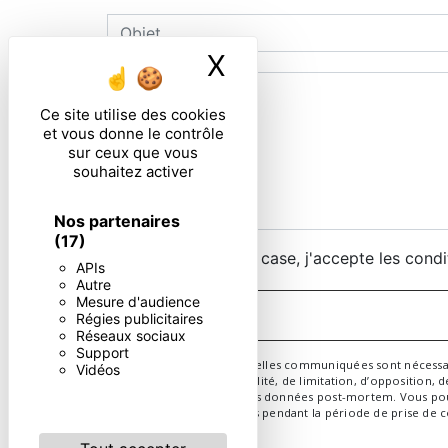
X
Masquer le ban
Ce site utilise des cookies
et vous donne le contrôle
sur ceux que vous
souhaitez activer
Nos partenaires
(17)
En cochant cette case, j'accepte les condi
APIs
Autre
Mesure d'audience
Régies publicitaires
Réseaux sociaux
Support
** Les données personnelles communiquées sont nécessaires 
Vidéos
d’effacement, de portabilité, de limitation, d’opposition,
d’organiser le sort de vos données post-mortem. Vous pouv
conservons vos données pendant la période de prise de con